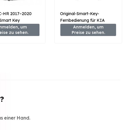
C-HR 2017–2020
Original-Smart-Key-
 Smart Key
Fernbedienung für KIA
ienung 433 MHz
nmelden, um
Sedona 2015–2020, 433
Anmelden, um
eise zu sehen.
Preise zu sehen.
F4040
MHz, 95440-A9300
t?
us einer Hand.