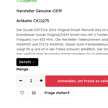
Lagernd
Hersteller
Genuine-OEM
Artikelnr.
CK11275
Der Suzuki ERTIGA 2016 Original Smart Remote Key ist 
brandneuer Suzuki Original/OEM Smart Key mit 2 Tasten
Frequenz von 433 MHz. Die Hersteller-Teilenummern sin
M64M00 und 37172-M64M01. Dieser Auto-Fernbedienung
wiegt 50 g und ist in der Farbe Schwarz erhältlich. Der Smart Remote
Key verfügt über Proximity/Smart/Keyless Go Funktione
Panikfunktion. Das Remote-Blade ist nicht im Lieferumfa
Details
und der Schlüssel benötigt eine CR2032 Batterie. Der T
ist HITAG 3 - ID47 NCF2951X/NCF2952X. Dieser Schlüsse
Menge
kompatibel mit dem Suzuki ERTIGA 2016-2016 Modell und
mittleren Osten, Allgemein- und Europa-Markt geeignet. Der Suzuki
Anmelden, um Preise zu sehe
Swift Smart-Fernschlüssel kann als Zubehörprodukt daz
werden. Dieser Original Smart Remote Key bietet Sicherh
Komfort für Ihren Suzuki ERTIGA 2016.
Frage stellen