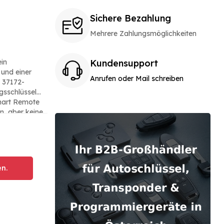
Sichere Bezahlung
Mehrere Zahlungsmöglichkeiten
ein
Kundensupport
 und einer
Anrufen oder Mail schreiben
d 37172-
sschlüssel
n, aber keine
ng enthalten,
ransponder-ID
l ist
 ist für den
n.
u erworben
eit und