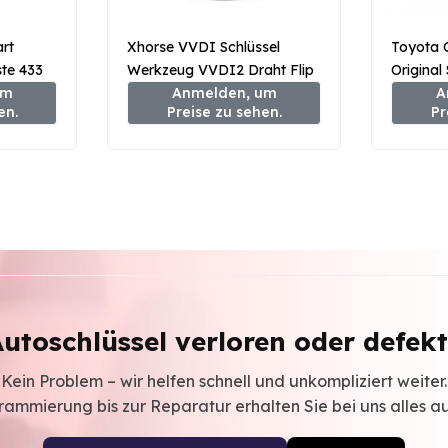
rt
Xhorse VVDI Schlüssel
Toyota 
te 433
Werkzeug VVDI2 Draht Flip
Original
um
Remote Key 3 Taste Honda
Anmelden, um
Fernbed
A
en.
Preise zu sehen.
Pr
Typ XKHO20EN
89904-
utoschlüssel verloren oder defek
Kein Problem – wir helfen schnell und unkompliziert weiter.
ammierung bis zur Reparatur erhalten Sie bei uns alles a