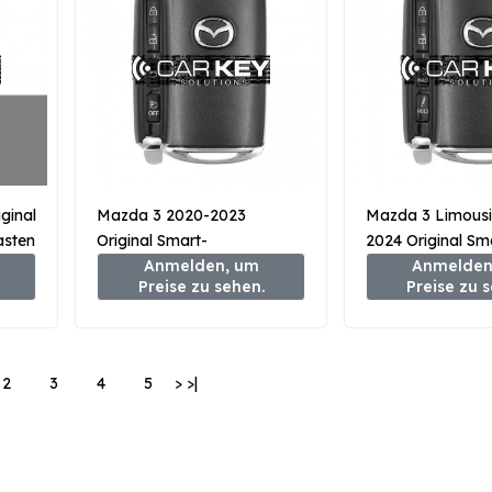
ginal
Mazda 3 2020-2023
Mazda 3 Limousi
asten
Original Smart-
2024 Original Sm
B
Fernschlüssel 3+1 Tasten
Anmelden, um
3+1 Taste 315M
Anmelden
Preise zu sehen.
Preise zu 
433MHz BCYD-67-5DYB
67-5DYB
2
3
4
5
>
>|