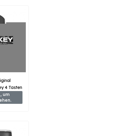
ginal
y 4 Tasten
7-5DY
, um
sehen.