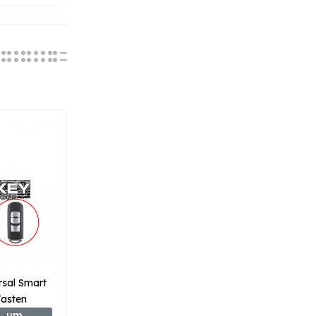
rsal Smart
Tasten
-3
, um