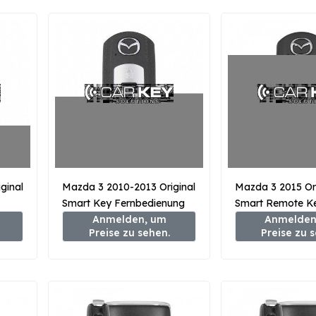
ginal
Mazda 3 2010-2013 Original
Mazda 3 2015 Ori
Smart Key Fernbedienung
Smart Remote Ke
BY2-
2+1 Taste 315MHz BCY1-
Anmelden, um
433MHz GHY5-6
Anmelden
Preise zu sehen.
Preise zu 
67-5RY