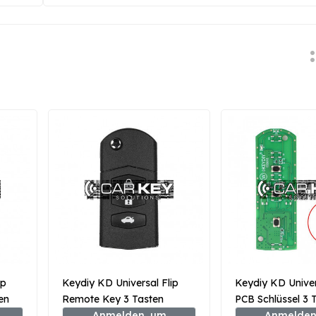
ip
Keydiy KD Universal Flip
Keydiy KD Unive
en
Remote Key 3 Tasten
PCB Schlüssel 3 
Mazda Typ B14-3
Anmelden, um
Mazda Typ ZB44
Anmelden