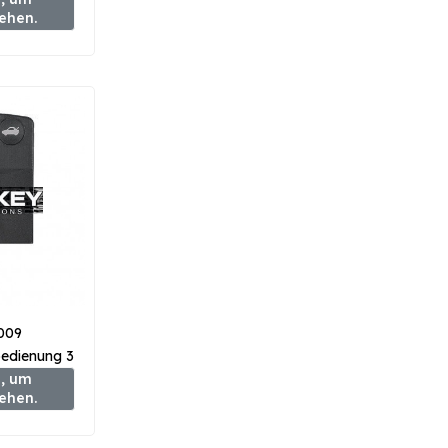
sehen.
009
edienung 3
 BRYH-67-
, um
sehen.