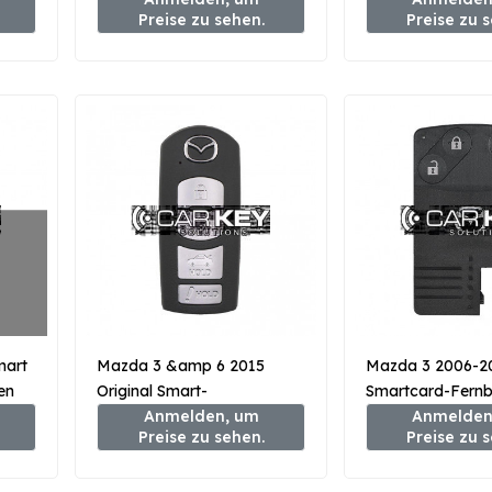
Preise zu sehen.
Preise zu 
mart
Mazda 3 &amp 6 2015
Mazda 3 2006-2
en
Original Smart-
Smartcard-Fernb
Fernschlüssel 4 Tasten 315
Anmelden, um
Tasten 433 MHz
Anmelden
Preise zu sehen.
Preise zu 
MHz GJY9-67-5DY
5RYB