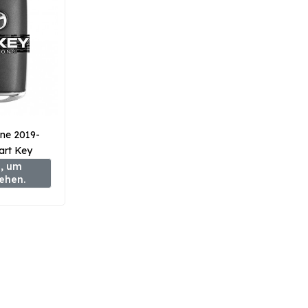
ne 2019-
art Key
Hz BCYA-
, um
sehen.