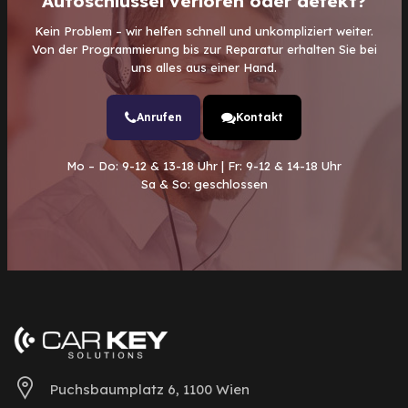
Autoschlüssel verloren oder defekt?
Kein Problem – wir helfen schnell und unkompliziert weiter.
Von der Programmierung bis zur Reparatur erhalten Sie bei
uns alles aus einer Hand.
Anrufen
Kontakt
Mo – Do: 9-12 & 13-18 Uhr | Fr: 9-12 & 14-18 Uhr
Sa & So: geschlossen
Puchsbaumplatz 6, 1100 Wien