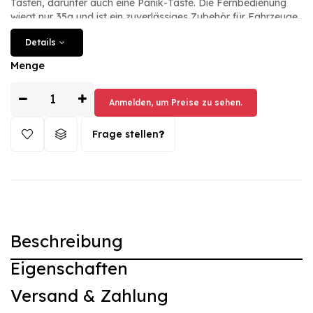
Tasten, darunter auch eine Panik-Taste. Die Fernbedienung
wiegt nur 35g und ist ein zuverlässiges Zubehör für Fahrzeuge.
Die Xhorse-Fernbedienung ist eine Kabelfernbedienung und
Details
wird einfach an das Fahrzeug angeschlossen. Es handelt sich
um ein hochwertiges Produkt in neuem Zustand, hergestellt
Menge
von Xhorse, einem renommierten Hersteller in der
Automobilbranche. Mit dieser Fernbedienung können Sie Ihren
Honda-Schlüssel bequem steuern und sicherstellen, dass Ihr
Anmelden, um Preise zu sehen.
Fahrzeug immer geschützt ist.
Frage stellen
Beschreibung
Eigenschaften
Versand & Zahlung