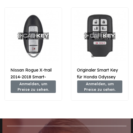
Nissan Rogue X-trail
Originaler Smart Key
2014-2018 Smart-
für Honda Odyssey
Fernschlüssel 3+1
(2018–2020), 433
Anmelden, um
Anmelden, um
Preise zu sehen.
Preise zu sehen.
Tasten 433MHz
MHz, 72147-THR-A11
285E3-4CB6C / 285E3-
4CB6CA