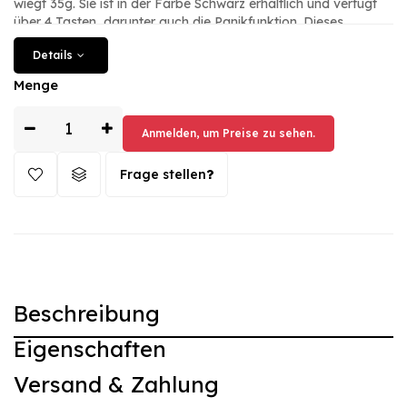
wiegt 35g. Sie ist in der Farbe Schwarz erhältlich und verfügt
über 4 Tasten, darunter auch die Panikfunktion. Dieses
Produkt ist neu und eignet sich perfekt für die Fernsteuerung
Details
von Fahrzeugen. Holen Sie sich jetzt Ihre Xhorse-
Fernbedienung für eine einfache Bedienung und eine
Menge
zuverlässige Funktion.
Anmelden, um Preise zu sehen.
Frage stellen
Beschreibung
Eigenschaften
Versand & Zahlung