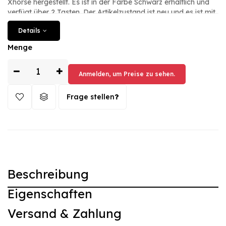
Xhorse hergestellt. Es ist in der Farbe Schwarz erhältlich und
verfügt über 2 Tasten. Der Artikelzustand ist neu und es ist mit
einer Panikfunktion ausgestattet. Die Fernbedienung ist vom
Details
Typ Kabelfernbedienung und unterstützt keine Transponder.
mit der Artikelnummer CK können Sie dieses Produkt
Menge
problemlos mit dem VVDI-Schlüsselwerkzeug und VVDI2
verwenden.
Anmelden, um Preise zu sehen.
Frage stellen
Beschreibung
Eigenschaften
Versand & Zahlung