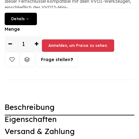
dieser Fernschlüssel kompatibel mit allen VVDI-Werkzeugen,
einschließlich des VVDI2-Mini-
Fernbedienungsprogrammierers. Die Fernbedienung ist in der
Details
Farbe Schwarz gehalten und wiegt insgesamt 55g. Sie verfügt
nicht über eine Panikfunktion oder Smart-Technologie, ist aber
Menge
dennoch eine zuverlässige und praktische Lösung für die
Steuerung Ihres Buick-Fahrzeugs.
Anmelden, um Preise zu sehen.
Frage stellen
Beschreibung
Eigenschaften
Versand & Zahlung