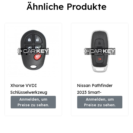
Ähnliche Produkte
Xhorse VVDI
Nissan Pathfinder
Schlüsselwerkzeug
2023 Smart-
VVDI2
Fernschlüssel 2+1
Anmelden, um
Anmelden, um
Preise zu sehen.
Preise zu sehen.
Kabelfernschlüssel 5
Tasten 433MHz
Tasten Toyota Style
285E3-5MR1B /
XKTO08EN
285E3-5MR1E