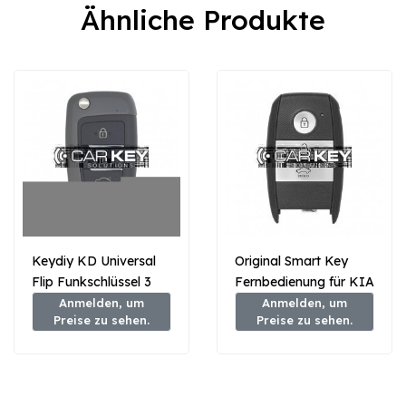
Ähnliche Produkte
Keydiy KD Universal
Original Smart Key
Flip Funkschlüssel 3
Fernbedienung für KIA
Tasten Hyundai Typ
Rio 2016, 3 Tasten,
Anmelden, um
Anmelden, um
Preise zu sehen.
Preise zu sehen.
B25
433 MHz, 95440-
1W501