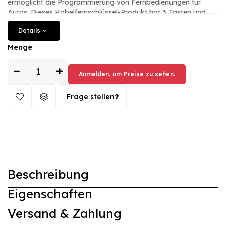
ermöglicht die Programmierung von Fernbedienungen für
Autos. Dieses Kabelfernschlüssel-Produkt hat 3 Tasten und
wird mit der Artikelnummer CK geliefert. Es wiegt 50g und wird
Details
in der Farbe Schwarz geliefert. Der Artikelzustand ist neu und
es handelt sich um eine Kabelfernbedienung ohne
Menge
Transponder. Mit diesem Xhorse-Produkt können Sie Ihre
Autofernbedienungen einfach programmieren und steuern.
Anmelden, um Preise zu sehen.
Frage stellen
Beschreibung
Eigenschaften
Versand & Zahlung