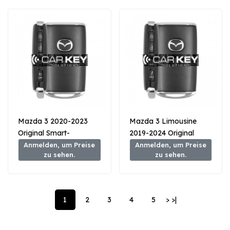
Mazda 3 2020-2023
Mazda 3 Limousine
Original Smart-
2019-2024 Original
Fernschlüssel 3+1
Smart Key 3+1 Taste
Anmelden, um Preise
Anmelden, um Preise
zu sehen.
zu sehen.
Tasten 433MHz BCYD-
315MHz BCYA-67-5DYB
67-5DYB
1
2
3
4
5
>
>|