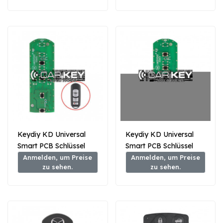
Keydiy KD Universal
Keydiy KD Universal
Smart PCB Schlüssel
Smart PCB Schlüssel
3+1 Tasten Mazda Typ
4+1 Tasten Mazda Typ
Anmelden, um Preise
Anmelden, um Preise
zu sehen.
zu sehen.
ZB44-4
ZB44-5