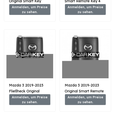
Original Smart Key
Smart Remote Key 4
Fernbedienung 2+1
Tasten 433MHz GHY5-
Anmelden, um Preise
Anmelden, um Preise
zu sehen.
zu sehen.
Taste 315MHz BCY1-
67-5DY
67-5RY
Mazda 3 2019-2023
Mazda 3 2019-2023
Fließheck Original
Original Smart Remote
Smart Remote Key 2+1
Key 3 Tasten 433MHz
Anmelden, um Preise
Anmelden, um Preise
zu sehen.
zu sehen.
Tasten 433MHz BCYP-
BCYB-67-5DYB
67-5DYB