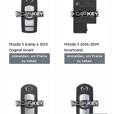
Mazda 3 &amp 6 2015
Mazda 3 2006-2009
Original Smart-
Smartcard-
Fernschlüssel 4 Tasten
Fernbedienung 3 Tasten
Anmelden, um Preise
Anmelden, um Preise
zu sehen.
zu sehen.
315 MHz GJY9-67-5DY
433 MHz BRYH-67-
5RYB