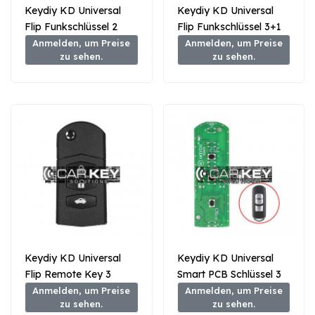
Keydiy KD Universal
Keydiy KD Universal
Flip Funkschlüssel 2
Flip Funkschlüssel 3+1
Tasten Mazda Typ B14-
Tasten Mazda Typ B14-
Anmelden, um Preise
Anmelden, um Preise
zu sehen.
zu sehen.
2
3+1
Keydiy KD Universal
Keydiy KD Universal
Flip Remote Key 3
Smart PCB Schlüssel 3
Tasten Mazda Typ B14-
Tasten Mazda Typ
Anmelden, um Preise
Anmelden, um Preise
zu sehen.
zu sehen.
3
ZB44-3