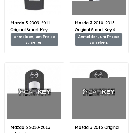
Mazda 3 2009-2011
Mazda 3 2010-2013
Original Smart Key
Original Smart Key 4
Fernbedienung 3 Tasten
Tasten mit Kofferraum
Anmelden, um Preise
Anmelden, um Preise
zu sehen.
zu sehen.
433MHz BDY1-67-5RYA
315 MHz BBY2-67-5RY
Mazda 3 2010-2013
Mazda 3 2015 Original