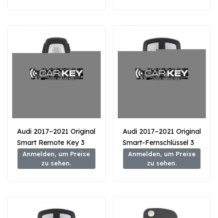
Audi 2017–2021 Original
Audi 2017–2021 Original
Smart Remote Key 3
Smart-Fernschlüssel 3
Tasten 433 MHz
Tasten 433 MHz
Anmelden, um Preise
Anmelden, um Preise
zu sehen.
zu sehen.
MD9R0 MLB Typ
4M0959754CS – MLB-
Typ