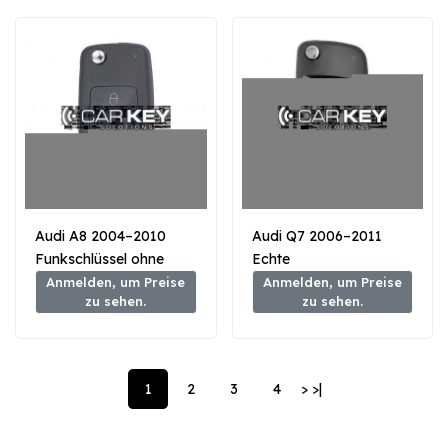
Audi A8 2004–2010
Audi Q7 2006–2011
Funkschlüssel ohne
Echte
Nähe, 3 Tasten, 433
Klappfernbedienung
Anmelden, um Preise
Anmelden, um Preise
zu sehen.
zu sehen.
MHz, PCF7946A, FCC-
mit 3 Tasten, 868 MHz
ID: KR55WK45031
1
2
3
4
>
>|