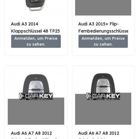
Audi A3 2014
Audi A3 2015+ Flip-
Klappschlüssel 48 TP25
Fernbedienungsschlüssel
Transponder 3 Tasten
mit Näherungstyp, 3
Anmelden, um Preise
Anmelden, um Preise
zu sehen.
zu sehen.
433 MHz
Tasten, 433 MHz
MQB48-Transponder
Audi A6 A7 A8 2012
Audi A6 A7 A8 2012