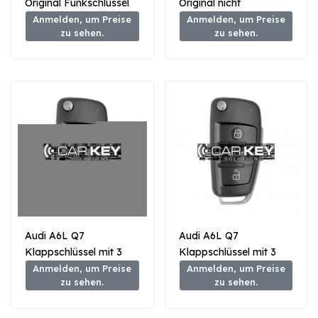
Original Funkschlüssel
Original nicht
ohne Schlüssel 3 Tasten
schlüsselloser
Anmelden, um Preise
Anmelden, um Preise
zu sehen.
zu sehen.
868 MHz
Funkschlüssel 3 Tasten
868 MHz
Audi A6L Q7
Audi A6L Q7
Klappschlüssel mit 3
Klappschlüssel mit 3
Tasten, 433 MHz, 8E-
Tasten, 868 MHz, 8E-
Anmelden, um Preise
Anmelden, um Preise
zu sehen.
zu sehen.
Transponder
Transponder