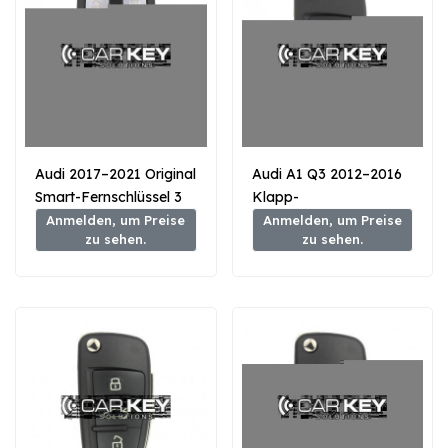
Audi 2017–2021 Original
Audi A1 Q3 2012–2016
Smart-Fernschlüssel 3
Klapp-
Tasten 433 MHz
Fernbedienungsschlüssel,
Anmelden, um Preise
Anmelden, um Preise
zu sehen.
zu sehen.
8W0959754FG – Typ
3 Tasten, 433 MHz, 48
MLB
Transponder