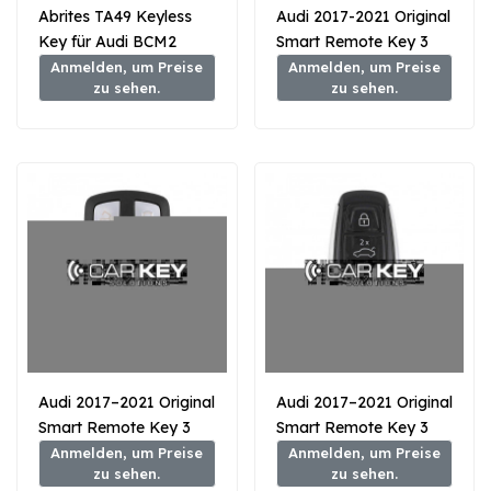
Abrites TA49 Keyless
Audi 2017-2021 Original
Key für Audi BCM2
Smart Remote Key 3
Fahrzeuge 433 MHz
Tasten 433Mhz
Anmelden, um Preise
Anmelden, um Preise
zu sehen.
zu sehen.
4N0959754EG MLB
Typ
Audi 2017–2021 Original
Audi 2017–2021 Original
Smart Remote Key 3
Smart Remote Key 3
Tasten 315 MHz 4M0
Tasten 315 MHz
Anmelden, um Preise
Anmelden, um Preise
zu sehen.
zu sehen.
MLB Typ
MD9R0 MLB Typ