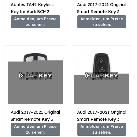
Abrites TA49 Keyless
Audi 2017-2021 Original
Key für Audi BCM2
Smart Remote Key 3
Fahrzeuge 433 MHz
Tasten 433Mhz
Anmelden, um Preise
Anmelden, um Preise
zu sehen.
zu sehen.
4N0959754EG MLB
Typ
Audi 2017–2021 Original
Audi 2017–2021 Original
Smart Remote Key 3
Smart Remote Key 3
Tasten 315 MHz 4M0
Tasten 315 MHz
Anmelden, um Preise
Anmelden, um Preise
zu sehen.
zu sehen.
MLB Typ
MD9R0 MLB Typ