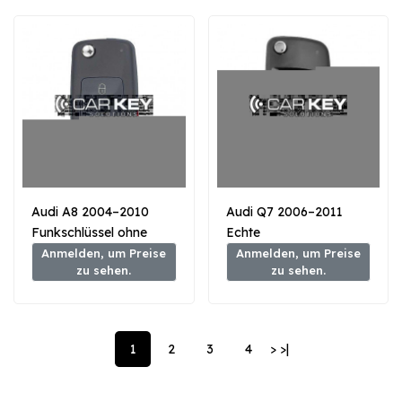
Audi A8 2004–2010
Audi Q7 2006–2011
Funkschlüssel ohne
Echte
Nähe, 3 Tasten, 433
Klappfernbedienung
Anmelden, um Preise
Anmelden, um Preise
zu sehen.
zu sehen.
MHz, PCF7946A, FCC-
mit 3 Tasten, 868 MHz
ID: KR55WK45031
1
2
3
4
>
>|