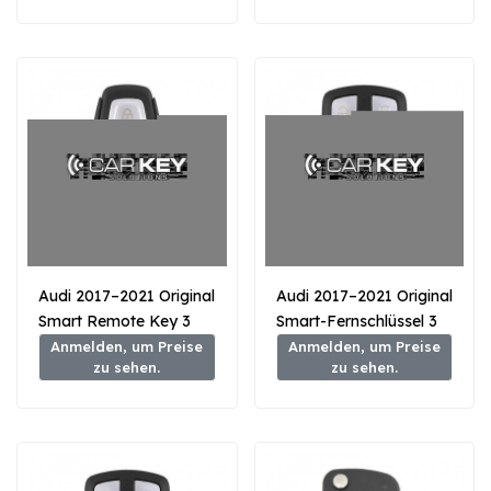
Audi 2017–2021 Original
Audi 2017–2021 Original
Smart Remote Key 3
Smart-Fernschlüssel 3
Tasten 433 MHz
Tasten 433 MHz
Anmelden, um Preise
Anmelden, um Preise
zu sehen.
zu sehen.
MD9R0 MLB Typ
4M0959754CS – MLB-
Typ