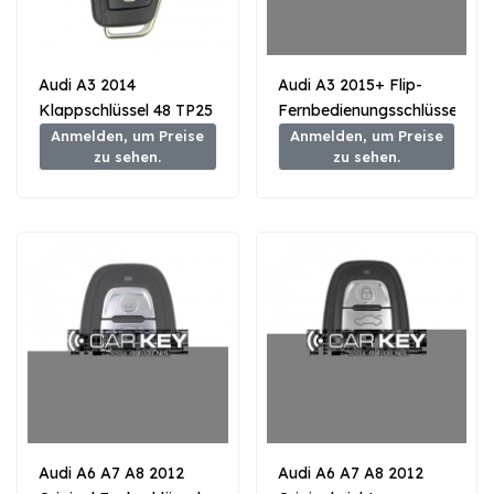
Audi A3 2014
Audi A3 2015+ Flip-
Klappschlüssel 48 TP25
Fernbedienungsschlüssel
Transponder 3 Tasten
mit Näherungstyp, 3
Anmelden, um Preise
Anmelden, um Preise
zu sehen.
zu sehen.
433 MHz
Tasten, 433 MHz
MQB48-Transponder
Audi A6 A7 A8 2012
Audi A6 A7 A8 2012