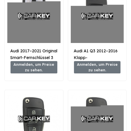
Audi 2017–2021 Original
Audi A1 Q3 2012–2016
Smart-Fernschlüssel 3
Klapp-
Tasten 433 MHz
Fernbedienungsschlüssel,
Anmelden, um Preise
Anmelden, um Preise
zu sehen.
zu sehen.
8W0959754FG – Typ
3 Tasten, 433 MHz, 48
MLB
Transponder