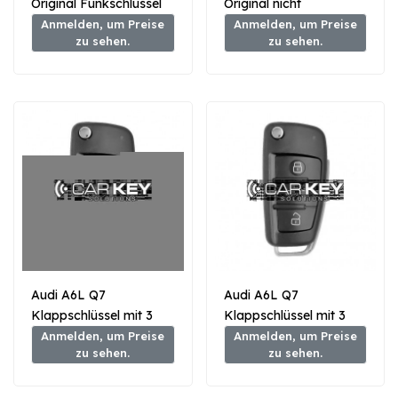
Original Funkschlüssel
Original nicht
ohne Schlüssel 3 Tasten
schlüsselloser
Anmelden, um Preise
Anmelden, um Preise
zu sehen.
zu sehen.
868 MHz
Funkschlüssel 3 Tasten
868 MHz
Audi A6L Q7
Audi A6L Q7
Klappschlüssel mit 3
Klappschlüssel mit 3
Tasten, 433 MHz, 8E-
Tasten, 868 MHz, 8E-
Anmelden, um Preise
Anmelden, um Preise
zu sehen.
zu sehen.
Transponder
Transponder