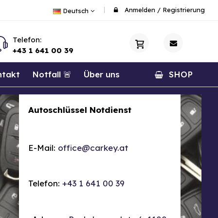
Anmelden
/
Registrierung
Deutsch
Telefon:
+43 1 641 00 39
ntakt
Notfall 🚨
Über uns
SHOP
Autoschlüssel Notdienst
E-Mail:
office@carkey.at
Telefon:
+43 1 641 00 39