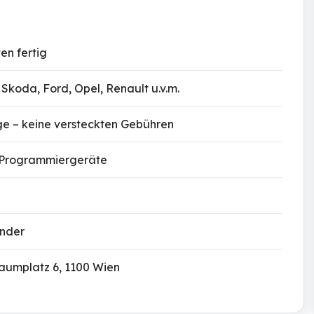
ten fertig
koda, Ford, Opel, Renault u.v.m.
e – keine versteckten Gebühren
 Programmiergeräte
änder
aumplatz 6, 1100 Wien