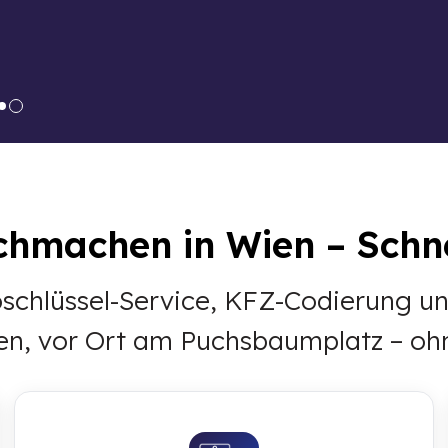
chmachen in Wien – Schnel
utoschlüssel-Service, KFZ-Codierung
en, vor Ort am Puchsbaumplatz – oh